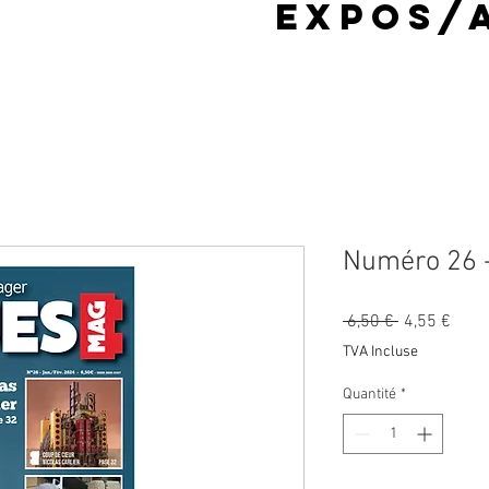
Expos/
Numéro 26 -
Prix
Prix
 6,50 € 
4,55 €
original
prom
TVA Incluse
Quantité
*